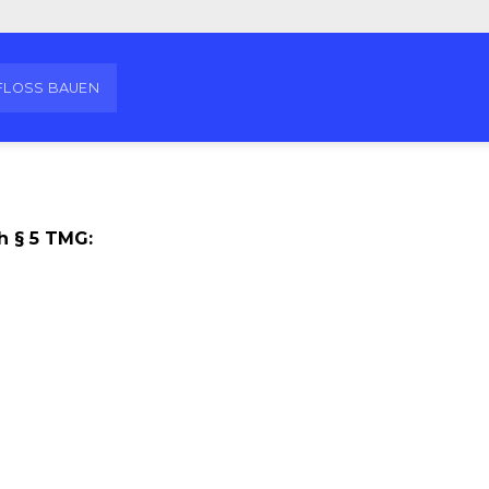
FLOSS BAUEN
h § 5 TMG: