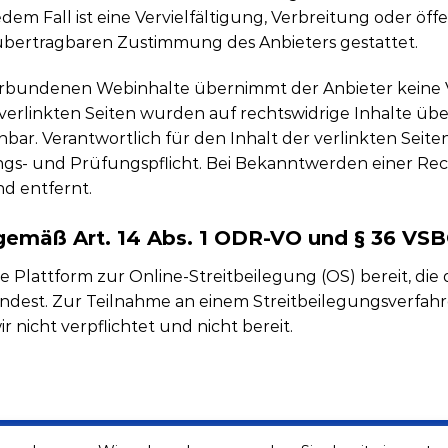
dem Fall ist eine Vervielfältigung, Verbreitung oder öf
 übertragbaren Zustimmung des Anbieters gestattet.
 verbundenen Webinhalte übernimmt der Anbieter keine V
 verlinkten Seiten wurden auf rechtswidrige Inhalte üb
ar. Verantwortlich für den Inhalt der verlinkten Seiten
gs- und Prüfungspflicht. Bei Bekanntwerden einer Rec
d entfernt.
 gemäß Art. 14 Abs. 1 ODR-VO und § 36 VSB
e Plattform zur Online-Streitbeilegung (OS) bereit, die
indest. Zur Teilnahme an einem Streitbeilegungsverfahr
 nicht verpflichtet und nicht bereit.
UTZBELEHRUNG
IMPRESSUM
ÜBERGABEPLAN