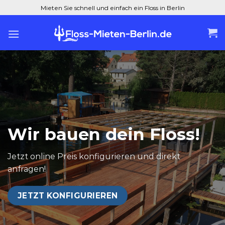
Zum
Mieten Sie schnell und einfach ein Floss in Berlin
Inhalt
springen
Wir bauen dein Floss!
Jetzt online Preis konfigurieren und direkt
anfragen!
JETZT KONFIGURIEREN